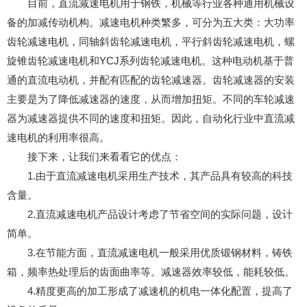
目前，直流减速电机用于钢铁，机械等行业各种通用机械设
备的加减传动机构。减速电机种类繁多，可分为五大类：大功率
齿轮减速电机，同轴斜齿轮减速电机，平行斜齿轮减速电机，螺
旋锥齿轮减速电机和YCJ系列齿轮减速电机。这种电动机基于普
通的直流电动机，并配有匹配的齿轮减速器。齿轮减速器的安装
主要是为了降低减速器的速度，从而增加扭矩。不同的车轮减速
器为减速器提供不同的速度和扭矩。因此，自动化行业中直流减
速电机的利用率很高。
接下来，让我们来看看它的优点：
1.由于直流减速电机采用生产技术，其产品具有较高的科技
含量。
2.直流减速电机产品设计考虑了节省空间的实际问题，设计
简单。
3.在节能方面，直流减速电机一般采用优质锻钢材料，铸铁
箱，频率热处理后的齿面曲率等。减速器效率较低，能耗较低。
4.精度更高的加工形成了减速机的机电一体化配置，提高了