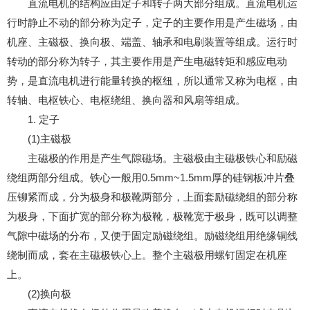
直流电机的结构应由定子和转子两大部分组成。直流电机运
行时静止不动的部分称为定子，定子的主要作用是产生磁场，由
机座、主磁极、换向极、端盖、轴承和电刷装置等组成。运行时
转动的部分称为转子，其主要作用是产生电磁转矩和感应电动
势，是直流电机进行能量转换的枢纽，所以通常又称为电枢，由
转轴、电枢铁心、电枢绕组、换向器和风扇等组成。
1. 定子
(1)主磁极
主磁极的作用是产生气隙磁场。主磁极由主磁极铁心和励磁
绕组两部分组成。铁心一般用0.5mm~1.5mm厚的硅钢板冲片叠
压铆紧而成，分为极身和极靴两部分，上面套励磁绕组的部分称
为极身，下面扩宽的部分称为极靴，极靴宽于极身，既可以调整
气隙中磁场的分布，又便于固定励磁绕组。励磁绕组用绝缘铜线
绕制而成，套在主磁极铁心上。整个主磁极用螺钉固定在机座
上。
(2)换向极