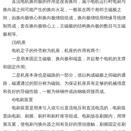
直流电机换向极的作用是改善换向，减小电机运行时电刷与
换向器之间可能产生的换向火花，一般装在两个相邻主磁极之
间，由换向极铁心和换向极绕组组成，换向极绕组用绝缘导线绕
制而成，套在换向极铁心上，主磁极的结构换向极的数目与主磁
极相等。
(3)机座
电机定子的外壳称为机座，机座的作用有两个:
一是用来固定主磁极、换向极和端盖，并起整个电机的支撑
和固定作用;
二是机座本身也是磁路的一部分，借以构成磁极之间磁的通
路，磁通通过的部分称为磁轭。为保证机座具有足够的机械强度
和良好的导磁性能，一般为铸钢件或由钢板焊接而成。
4)电刷装置
电刷装置是用来引入或引出直流电压和直流电流的，电刷装
置由电刷、刷握、刷杆和刷杆座等组成。电刷放在刷握内，用弹
簧压紧，使电刷与换向器之间有良好的滑动接触，刷握固定在刷