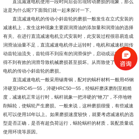
直流减速电机使用一段时间后会出现转动磨损的现象，那么
这是为什么呢?下面我们就一起来探讨一下。
直流减速电机的传动小斜齿轮的磨损一般发生在立式安装的
减速机上，发生这种现象主要跟润滑油的添加量和润滑油的选择
有关。在进行直流减速电机立式安装时，此安装过程很容易造成
润滑油油量不足，直流减速电机停止运转时，电机和减速机间传
动齿轮油流失，齿轮得不到应有的润滑保护，启动或运转过程中
得不到有效的润滑导致机械磨损甚至损坏。从而致使了直流减速
电机的传动小斜齿轮的磨损。
直流减速电机一般采用锡青铜，配对的蜗杆材料一般用45钢
淬硬至HRC45一55，淬硬HRC50一55，经蜗杆磨床磨削至粗糙
度，减速机正常运行时，蜗杆就象一把淬硬的“锉刀”，不停地锉
削蜗轮，使蜗轮产生磨损。一般来说，这种磨损很慢，有些减速
机可以使用10年以上。如果磨损速度较快，就要考虑减速机的选
型是否正确，是否有超负荷运行，蜗轮蜗杆的材质，装配质量或
使用环境等原因。