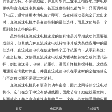
的售后支持。不需要励磁，并且典型的工业电工很好地理解电刷
更换和直流减速电机服务。甚至速度控制也很简单：只需调整端
子电压，通常使用本地电位计即可。当变频驱动器完全开发出来
时，直流减速电机才是变速控制的最佳选择，而且这仍然是一个
受到良好支持的选择。
虽然控制直流减速电机速度的便利性是其早期成功的重要组
成部分，但其他几种直流减速电机特性使其成为某些应用中的最
佳选择。直流减速电机在低速和整个工作范围内（从零到基速）
产生全扭矩。这使得直流减速电机成为驱动恒转矩负载的理想选
择，例如输送带，电梯，起重机，滑雪升降机和搅拌机。这些应
用通常在满载时停止，并且直流减速电机在零速时的全扭矩使它
们再次移动而不需要过大消耗。
直流减速电机具有更高的功率密度，因此比同等的交流电动
机小。它们在定子中没有励磁线圈，因此节省了励磁线圈空间，
从而减小了整个直流减速电机的尺寸。这在一些空间受限的应用
中变得非常有益。较小的外形也意味着直流减速电机比交流减速
首页
电话咨询
在线留言