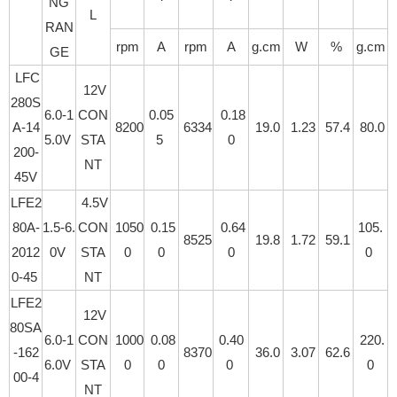
NG
L
RAN
rpm
A
rpm
A
g.cm
W
%
g.cm
GE
LFC
12V
280S
6.0-1
CON
0.05
0.18
A-14
8200
6334
19.0
1.23
57.4
80.0
5.0V
STA
5
0
200-
NT
45V
LFE2
4.5V
80A-
1.5-6.
CON
1050
0.15
0.64
105.
8525
19.8
1.72
59.1
2012
0V
STA
0
0
0
0
0-45
NT
LFE2
12V
80SA
6.0-1
CON
1000
0.08
0.40
220.
-162
8370
36.0
3.07
62.6
6.0V
STA
0
0
0
0
00-4
NT